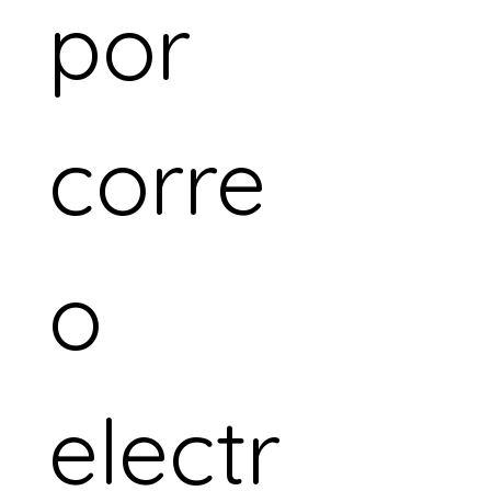
por 
corre
o 
electr