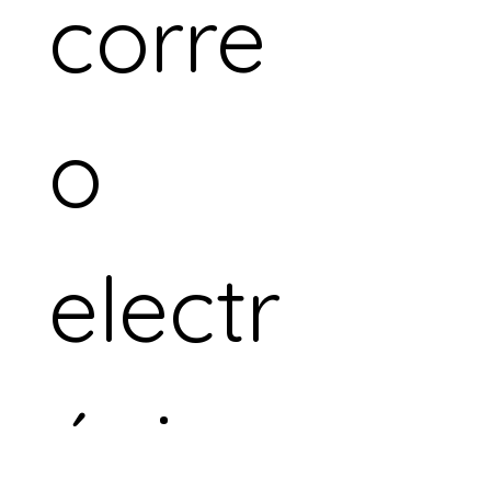
corre
o 
electr
ónico