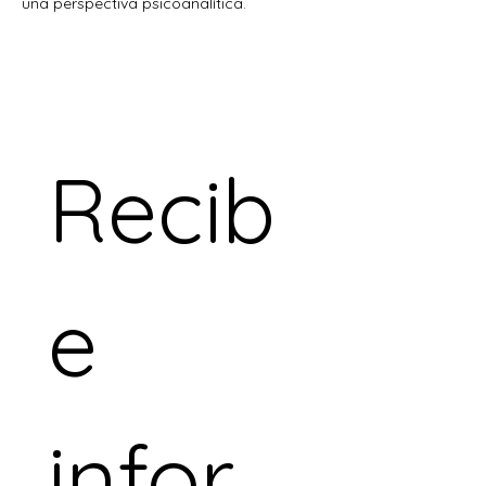
una perspectiva psicoanalítica.
Recib
e 
infor